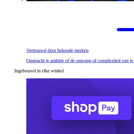
Vertrouwd door bekende merken
Ongeacht je ambitie of de omvang of complexiteit van je
Ingebouwd in elke winkel