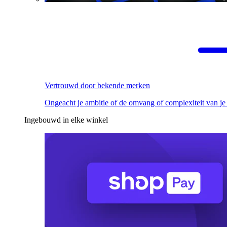
Vertrouwd door bekende merken
Ongeacht je ambitie of de omvang of complexiteit van je
Ingebouwd in elke winkel