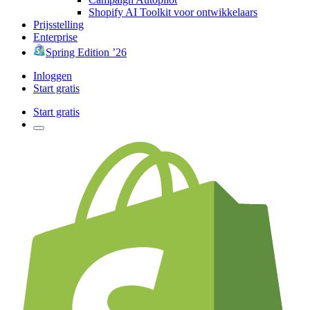
Shopify AI Toolkit voor ontwikkelaars
Prijsstelling
Enterprise
Spring Edition ’26
Inloggen
Start gratis
Start gratis