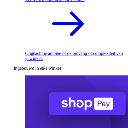
Ongeacht je ambitie of de omvang of complexiteit van
je winkel.
Ingebouwd in elke winkel