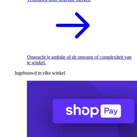
Ongeacht je ambitie of de omvang of complexiteit van
je winkel.
Ingebouwd in elke winkel