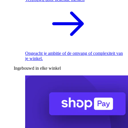
Ongeacht je ambitie of de omvang of complexiteit van
je winkel.
Ingebouwd in elke winkel