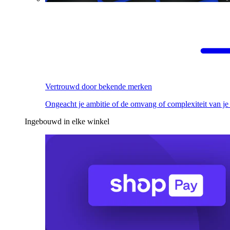
Vertrouwd door bekende merken
Ongeacht je ambitie of de omvang of complexiteit van je
Ingebouwd in elke winkel