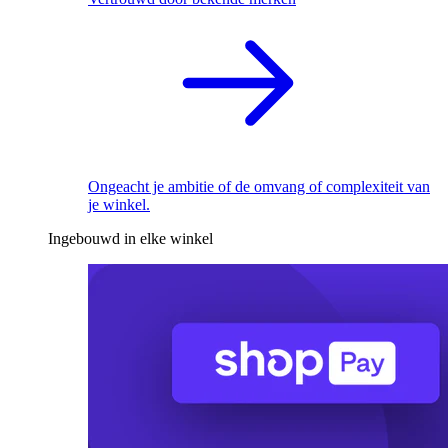
Ongeacht je ambitie of de omvang of complexiteit van
je winkel.
Ingebouwd in elke winkel