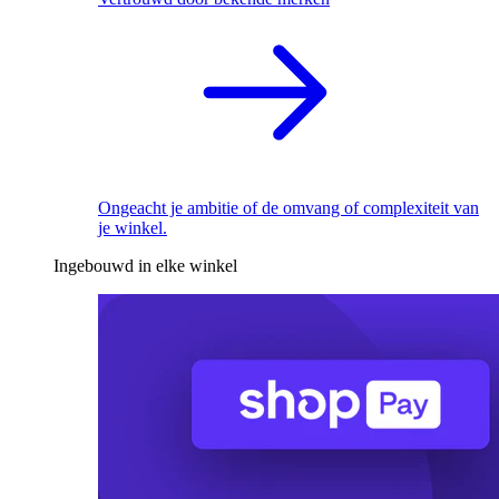
Ongeacht je ambitie of de omvang of complexiteit van
je winkel.
Ingebouwd in elke winkel