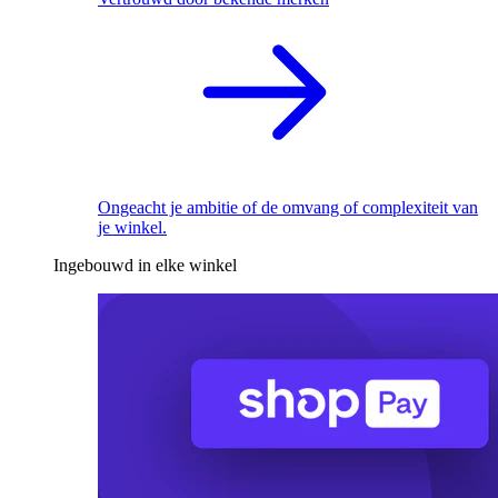
Ongeacht je ambitie of de omvang of complexiteit van
je winkel.
Ingebouwd in elke winkel