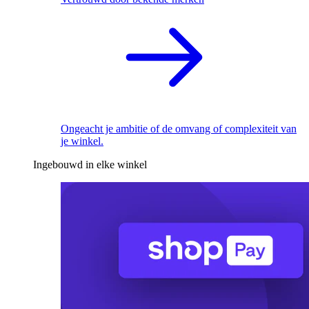
Ongeacht je ambitie of de omvang of complexiteit van
je winkel.
Ingebouwd in elke winkel