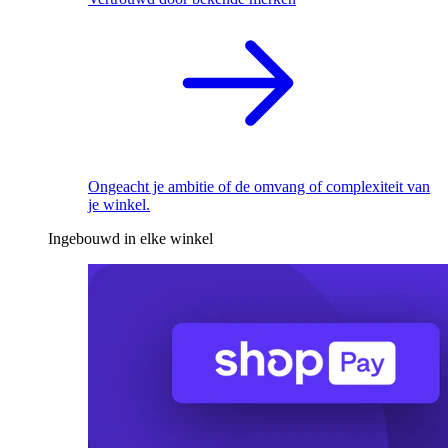
Ongeacht je ambitie of de omvang of complexiteit van
je winkel.
Ingebouwd in elke winkel