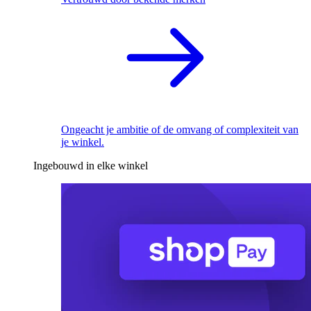
Ongeacht je ambitie of de omvang of complexiteit van
je winkel.
Ingebouwd in elke winkel