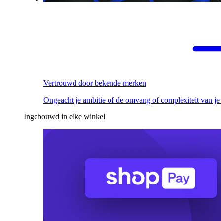
Vertrouwd door bekende merken
Ongeacht je ambitie of de omvang of complexiteit van je
Ingebouwd in elke winkel