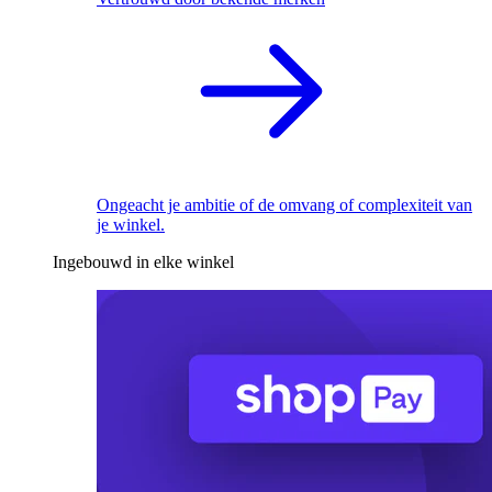
Ongeacht je ambitie of de omvang of complexiteit van
je winkel.
Ingebouwd in elke winkel