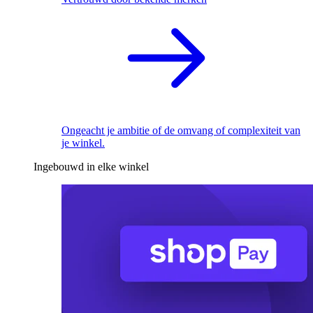
Ongeacht je ambitie of de omvang of complexiteit van
je winkel.
Ingebouwd in elke winkel