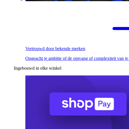
Vertrouwd door bekende merken
Ongeacht je ambitie of de omvang of complexiteit van je
Ingebouwd in elke winkel