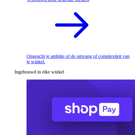
Ongeacht je ambitie of de omvang of complexiteit van
je winkel.
Ingebouwd in elke winkel