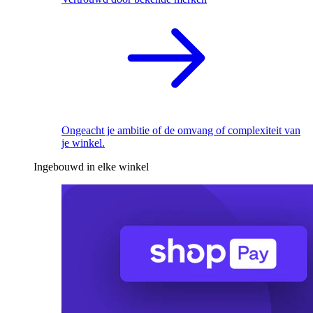
Ongeacht je ambitie of de omvang of complexiteit van
je winkel.
Ingebouwd in elke winkel