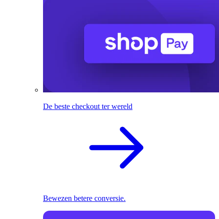
De beste checkout ter wereld
Bewezen betere conversie.