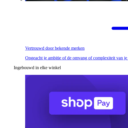
Vertrouwd door bekende merken
Ongeacht je ambitie of de omvang of complexiteit van je
Ingebouwd in elke winkel