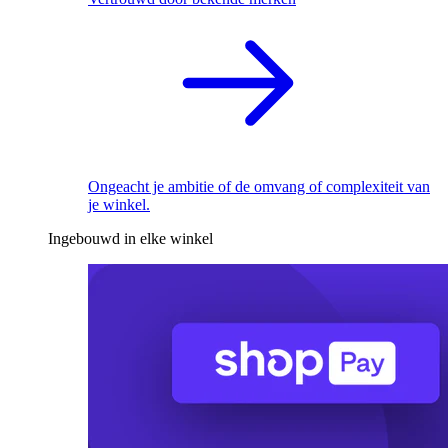
Ongeacht je ambitie of de omvang of complexiteit van
je winkel.
Ingebouwd in elke winkel