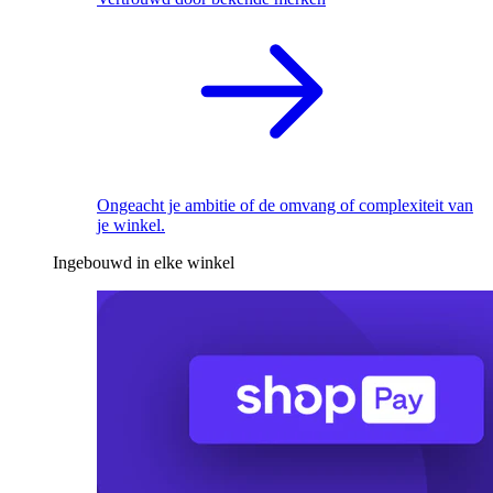
Ongeacht je ambitie of de omvang of complexiteit van
je winkel.
Ingebouwd in elke winkel