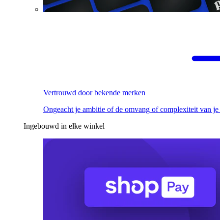
Vertrouwd door bekende merken
Ongeacht je ambitie of de omvang of complexiteit van je
Ingebouwd in elke winkel