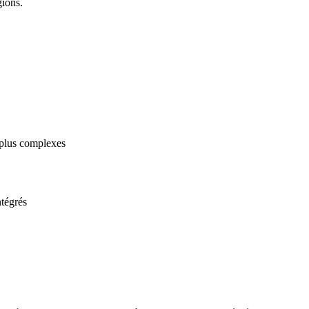
gions.
 plus complexes
ntégrés