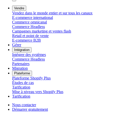
Vendre
Vendez dans le monde entier et sur tous les canaux
E-commerce international
Commerce omnicanal
Commerce Headless
Campagnes marketing et ventes flash
Retail et point de vente
E-commerce B2B
Gérer
Intégration
Intégrer des systèmes
Commerce Headless
Partenaires
Migration
Plateforme
Plateforme Shopify Plus
Études de cas
Tarification
Mise à niveau vers Shopify Plus
Tarification
Nous contacter
Démarrer gratuitement