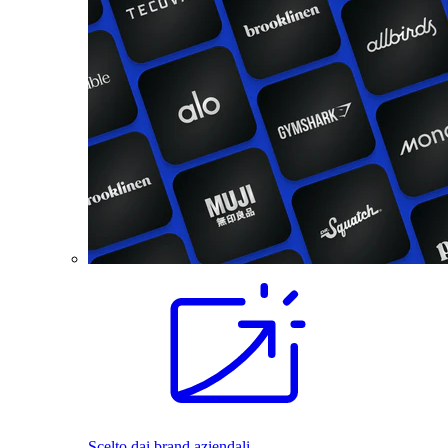
Scelto dai brand aziendali