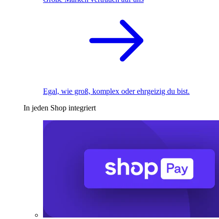
Egal, wie groß, komplex oder ehrgeizig du bist.
In jeden Shop integriert