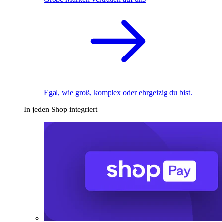
Egal, wie groß, komplex oder ehrgeizig du bist.
In jeden Shop integriert