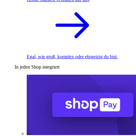
Egal, wie groß, komplex oder ehrgeizig du bist.
In jeden Shop integriert