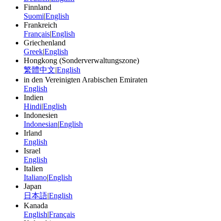
Finnland
Suomi
|
English
Frankreich
Français
|
English
Griechenland
Greek
|
English
Hongkong (Sonderverwaltungszone)
繁體中文
|
English
in den Vereinigten Arabischen Emiraten
English
Indien
Hindi
|
English
Indonesien
Indonesian
|
English
Irland
English
Israel
English
Italien
Italiano
|
English
Japan
日本語
|
English
Kanada
English
|
Français