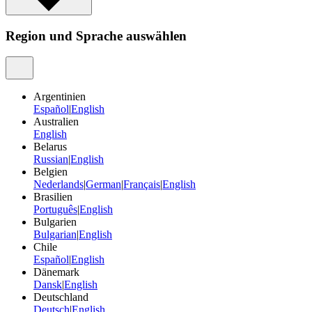
Region und Sprache auswählen
Argentinien
Español
|
English
Australien
English
Belarus
Russian
|
English
Belgien
Nederlands
|
German
|
Français
|
English
Brasilien
Português
|
English
Bulgarien
Bulgarian
|
English
Chile
Español
|
English
Dänemark
Dansk
|
English
Deutschland
Deutsch
|
English