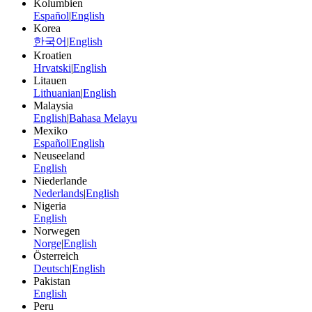
Kolumbien
Español
|
English
Korea
한국어
|
English
Kroatien
Hrvatski
|
English
Litauen
Lithuanian
|
English
Malaysia
English
|
Bahasa Melayu
Mexiko
Español
|
English
Neuseeland
English
Niederlande
Nederlands
|
English
Nigeria
English
Norwegen
Norge
|
English
Österreich
Deutsch
|
English
Pakistan
English
Peru