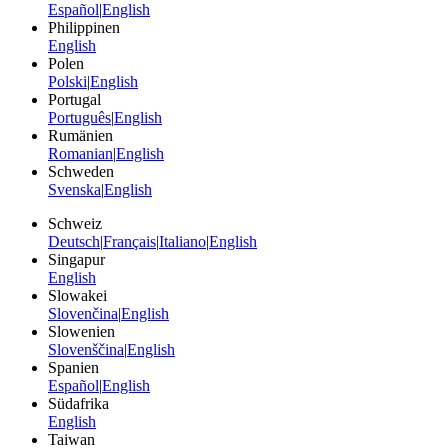
Español
|
English
Philippinen
English
Polen
Polski
|
English
Portugal
Português
|
English
Rumänien
Romanian
|
English
Schweden
Svenska
|
English
Schweiz
Deutsch
|
Français
|
Italiano
|
English
Singapur
English
Slowakei
Slovenčina
|
English
Slowenien
Slovenščina
|
English
Spanien
Español
|
English
Südafrika
English
Taiwan