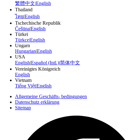
繁體中文
|
English
Thailand
ไทย
|
English
Tschechische Republik
Čeština
|
English
Türkei
Türkçe
|
English
Ungarn
Hungarian
|
English
USA
English
|
Español (Intl.)
|
简体中文
Vereinigtes Königreich
English
Vietnam
Tiếng Việt
|
English
Allgemeine Geschäfts- bedingungen
Datenschutz erklärung
Sitemap