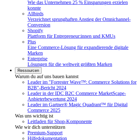
Wie das Unternehmen 25 % Einsparungen erzielen
konnte
Allbirds
Verzeichnet sprunghaften Anstieg der Omnichannel-
Conversion
Shopify
Plattform für Entrepreneur:innen und KMUs
Plus
Eine Commerce-Lösung für expandierende digitale
Marken
Enterprise
Lösungen für die weltweit größten Marken
Ressourcen
Warum du auf uns bauen kannst
Leader im "Forrester Wave™: Commerce Solutions for
B2B"-Bericht 2024
Leader in der IDC B2C Commerce MarketScape-
Anbieterbewertung 2024
Leader im Gartner® Magic Quadrant™ für Digital
Commerce 2025
Was uns wichtig ist
Leitfaden für Shop-Komponente
Wie wir dich unterstützen
Premium-Support
Hilfedokumentation