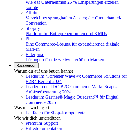
Wie das Unternehmen 25 % Einsparungen erzielen
konnte
Allbirds
Verzeichnet sprunghaften Anstieg der Omnichannel-
Conversion
Shopify
Plattform für Entrepreneur:innen und KMUs
Plus
Eine Commerce-Lösung für expandierende digitale
Marken
Enterprise
Lösungen für die weltweit größten Marken
Ressourcen
Warum du auf uns bauen kannst
Leader im "Forrester Wave™: Commerce Solutions for
B2B"-Bericht 2024
Leader in der IDC B2C Commerce MarketScape-
Anbieterbewertung 2024
Leader im Gartner® Magic Quadrant™ für Digital
Commerce 2025
Was uns wichtig ist
Leitfaden für Shop-Komponente
Wie wir dich unterstützen
Premium-Support
Hilfedokumentation