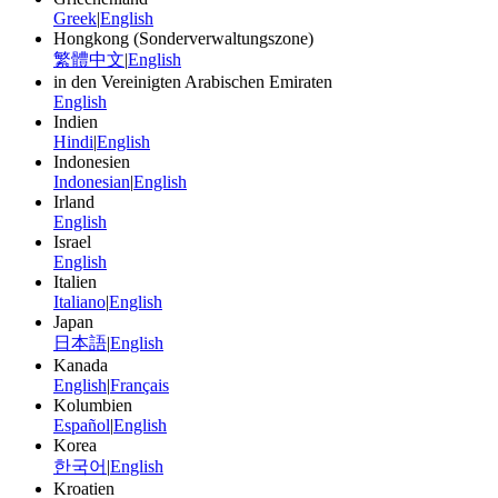
Greek
|
English
Hongkong (Sonderverwaltungszone)
繁體中文
|
English
in den Vereinigten Arabischen Emiraten
English
Indien
Hindi
|
English
Indonesien
Indonesian
|
English
Irland
English
Israel
English
Italien
Italiano
|
English
Japan
日本語
|
English
Kanada
English
|
Français
Kolumbien
Español
|
English
Korea
한국어
|
English
Kroatien