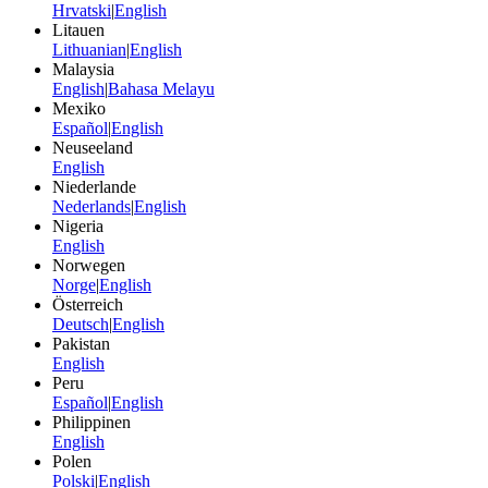
Hrvatski
|
English
Litauen
Lithuanian
|
English
Malaysia
English
|
Bahasa Melayu
Mexiko
Español
|
English
Neuseeland
English
Niederlande
Nederlands
|
English
Nigeria
English
Norwegen
Norge
|
English
Österreich
Deutsch
|
English
Pakistan
English
Peru
Español
|
English
Philippinen
English
Polen
Polski
|
English