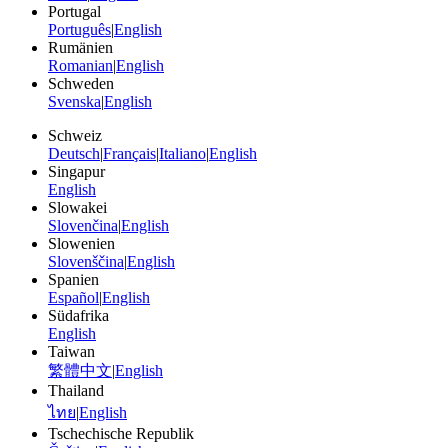
Portugal
Português
|
English
Rumänien
Romanian
|
English
Schweden
Svenska
|
English
Schweiz
Deutsch
|
Français
|
Italiano
|
English
Singapur
English
Slowakei
Slovenčina
|
English
Slowenien
Slovenščina
|
English
Spanien
Español
|
English
Südafrika
English
Taiwan
繁體中文
|
English
Thailand
ไทย
|
English
Tschechische Republik