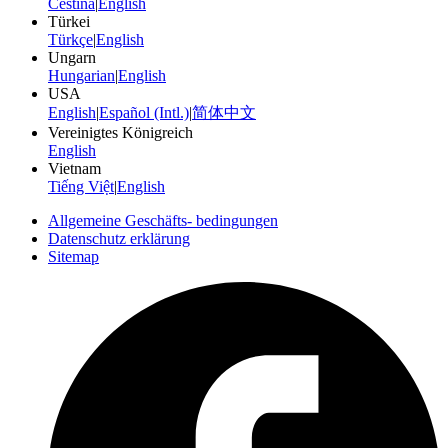
Čeština
|
English
Türkei
Türkçe
|
English
Ungarn
Hungarian
|
English
USA
English
|
Español (Intl.)
|
简体中文
Vereinigtes Königreich
English
Vietnam
Tiếng Việt
|
English
Allgemeine Geschäfts- bedingungen
Datenschutz erklärung
Sitemap