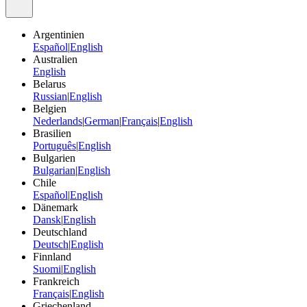
Argentinien
Español
|
English
Australien
English
Belarus
Russian
|
English
Belgien
Nederlands
|
German
|
Français
|
English
Brasilien
Português
|
English
Bulgarien
Bulgarian
|
English
Chile
Español
|
English
Dänemark
Dansk
|
English
Deutschland
Deutsch
|
English
Finnland
Suomi
|
English
Frankreich
Français
|
English
Griechenland