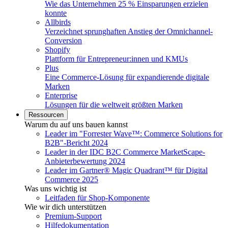
Wie das Unternehmen 25 % Einsparungen erzielen
konnte
Allbirds
Verzeichnet sprunghaften Anstieg der Omnichannel-
Conversion
Shopify
Plattform für Entrepreneur:innen und KMUs
Plus
Eine Commerce-Lösung für expandierende digitale
Marken
Enterprise
Lösungen für die weltweit größten Marken
Ressourcen
Warum du auf uns bauen kannst
Leader im "Forrester Wave™: Commerce Solutions for
B2B"-Bericht 2024
Leader in der IDC B2C Commerce MarketScape-
Anbieterbewertung 2024
Leader im Gartner® Magic Quadrant™ für Digital
Commerce 2025
Was uns wichtig ist
Leitfaden für Shop-Komponente
Wie wir dich unterstützen
Premium-Support
Hilfedokumentation