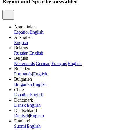
Region und Sprache auswählen
Argentinien
Español
|
English
Australien
English
Belarus
Russian
|
English
Belgien
Nederlands
|
German
|
Français
|
English
Brasilien
Português
|
English
Bulgarien
Bulgarian
|
English
Chile
Español
|
English
Dänemark
Dansk
|
English
Deutschland
Deutsch
|
English
Finnland
Suomi
|
English