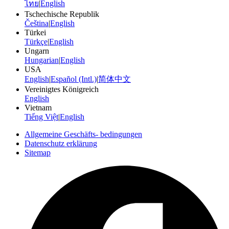
ไทย
|
English
Tschechische Republik
Čeština
|
English
Türkei
Türkçe
|
English
Ungarn
Hungarian
|
English
USA
English
|
Español (Intl.)
|
简体中文
Vereinigtes Königreich
English
Vietnam
Tiếng Việt
|
English
Allgemeine Geschäfts- bedingungen
Datenschutz erklärung
Sitemap