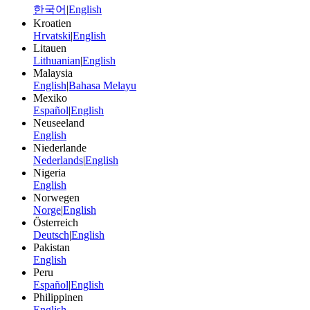
한국어
|
English
Kroatien
Hrvatski
|
English
Litauen
Lithuanian
|
English
Malaysia
English
|
Bahasa Melayu
Mexiko
Español
|
English
Neuseeland
English
Niederlande
Nederlands
|
English
Nigeria
English
Norwegen
Norge
|
English
Österreich
Deutsch
|
English
Pakistan
English
Peru
Español
|
English
Philippinen
English