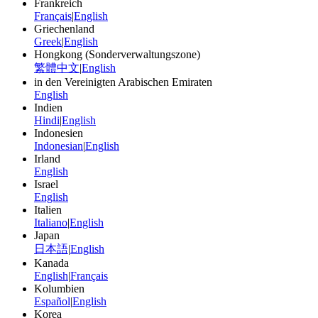
Frankreich
Français
|
English
Griechenland
Greek
|
English
Hongkong (Sonderverwaltungszone)
繁體中文
|
English
in den Vereinigten Arabischen Emiraten
English
Indien
Hindi
|
English
Indonesien
Indonesian
|
English
Irland
English
Israel
English
Italien
Italiano
|
English
Japan
日本語
|
English
Kanada
English
|
Français
Kolumbien
Español
|
English
Korea