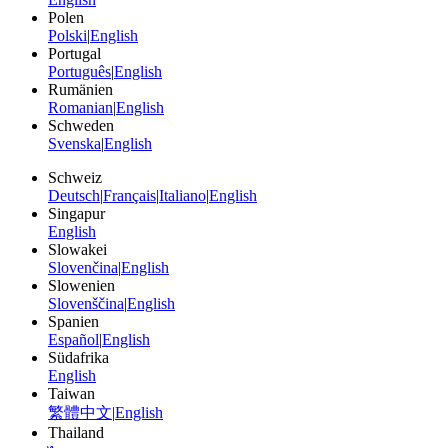
Polen
Polski
|
English
Portugal
Português
|
English
Rumänien
Romanian
|
English
Schweden
Svenska
|
English
Schweiz
Deutsch
|
Français
|
Italiano
|
English
Singapur
English
Slowakei
Slovenčina
|
English
Slowenien
Slovenščina
|
English
Spanien
Español
|
English
Südafrika
English
Taiwan
繁體中文
|
English
Thailand