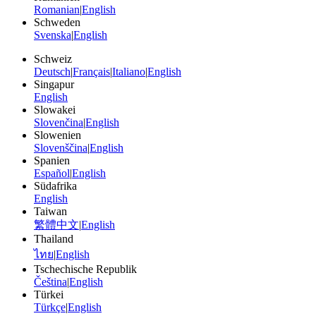
Romanian
|
English
Schweden
Svenska
|
English
Schweiz
Deutsch
|
Français
|
Italiano
|
English
Singapur
English
Slowakei
Slovenčina
|
English
Slowenien
Slovenščina
|
English
Spanien
Español
|
English
Südafrika
English
Taiwan
繁體中文
|
English
Thailand
ไทย
|
English
Tschechische Republik
Čeština
|
English
Türkei
Türkçe
|
English