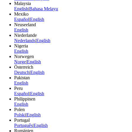
Malaysia
English
|
Bahasa Melayu
Mexiko
Español
|
English
Neuseeland
English
Niederlande
Nederlands
|
English
Nigeria
English
Norwegen
Norge
|
English
Österreich
Deutsch
|
English
Pakistan
English
Peru
Español
|
English
Philippinen
English
Polen
Polski
|
English
Portugal
Português
|
English
Rumänien