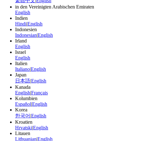
繁體中文
|
English
in den Vereinigten Arabischen Emiraten
English
Indien
Hindi
|
English
Indonesien
Indonesian
|
English
Irland
English
Israel
English
Italien
Italiano
|
English
Japan
日本語
|
English
Kanada
English
|
Français
Kolumbien
Español
|
English
Korea
한국어
|
English
Kroatien
Hrvatski
|
English
Litauen
Lithuanian
|
English