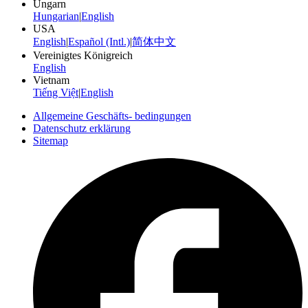
Ungarn
Hungarian
|
English
USA
English
|
Español (Intl.)
|
简体中文
Vereinigtes Königreich
English
Vietnam
Tiếng Việt
|
English
Allgemeine Geschäfts- bedingungen
Datenschutz erklärung
Sitemap