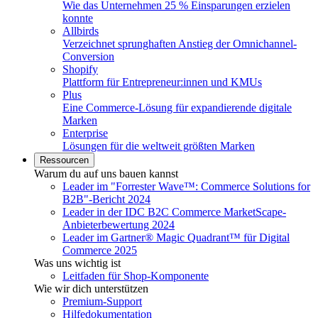
Wie das Unternehmen 25 % Einsparungen erzielen
konnte
Allbirds
Verzeichnet sprunghaften Anstieg der Omnichannel-
Conversion
Shopify
Plattform für Entrepreneur:innen und KMUs
Plus
Eine Commerce-Lösung für expandierende digitale
Marken
Enterprise
Lösungen für die weltweit größten Marken
Ressourcen
Warum du auf uns bauen kannst
Leader im "Forrester Wave™: Commerce Solutions for
B2B"-Bericht 2024
Leader in der IDC B2C Commerce MarketScape-
Anbieterbewertung 2024
Leader im Gartner® Magic Quadrant™ für Digital
Commerce 2025
Was uns wichtig ist
Leitfaden für Shop-Komponente
Wie wir dich unterstützen
Premium-Support
Hilfedokumentation