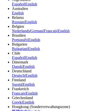
Español
|
English
Australien
English
Belarus
Russian
|
English
Belgien
Nederlands
|
German
|
Français
|
English
Brasilien
Português
|
English
Bulgarien
Bulgarian
|
English
Chile
Español
|
English
Dänemark
Dansk
|
English
Deutschland
Deutsch
|
English
Finnland
Suomi
|
English
Frankreich
Français
|
English
Griechenland
Greek
|
English
Hongkong (Sonderverwaltungszone)