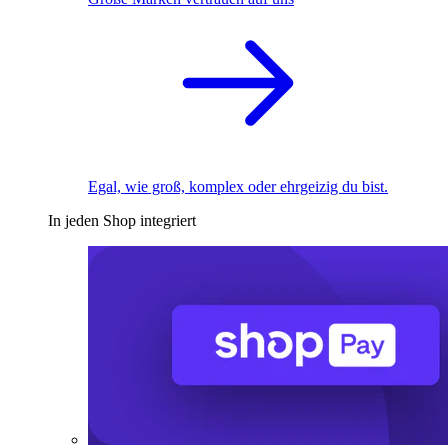
Egal, wie groß, komplex oder ehrgeizig du bist.
In jeden Shop integriert