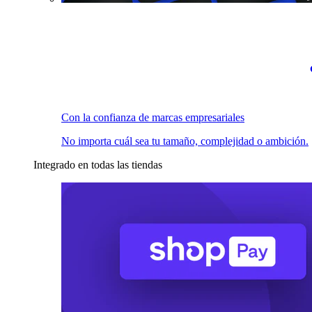
Con la confianza de marcas empresariales
No importa cuál sea tu tamaño, complejidad o ambición.
Integrado en todas las tiendas