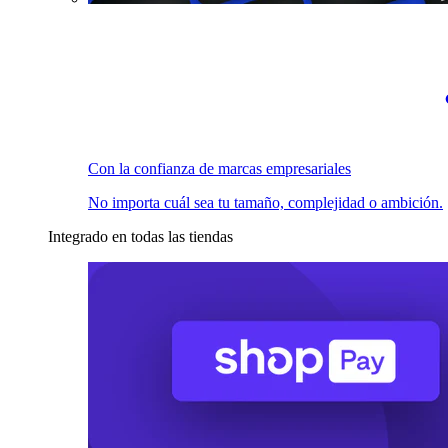
Con la confianza de marcas empresariales
No importa cuál sea tu tamaño, complejidad o ambición.
Integrado en todas las tiendas