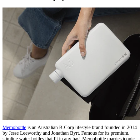
Memobottle
is an Australian B-Corp lifestyle brand founded in 2014
by Jesse Leeworthy and Jonathan Byrt. Famous for its premium,
slimline water bottles that fit in any bag, Memobottle marries iconic