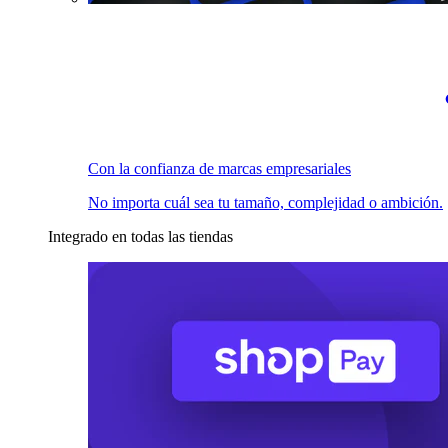
Con la confianza de marcas empresariales
No importa cuál sea tu tamaño, complejidad o ambición.
Integrado en todas las tiendas