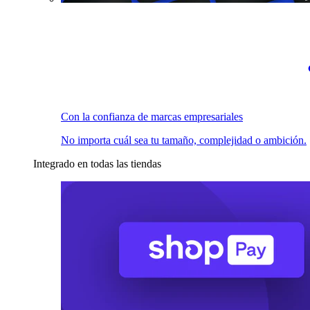
Con la confianza de marcas empresariales
No importa cuál sea tu tamaño, complejidad o ambición.
Integrado en todas las tiendas