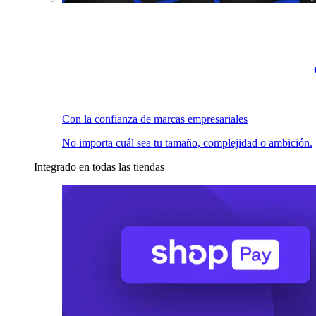
Con la confianza de marcas empresariales
No importa cuál sea tu tamaño, complejidad o ambición.
Integrado en todas las tiendas