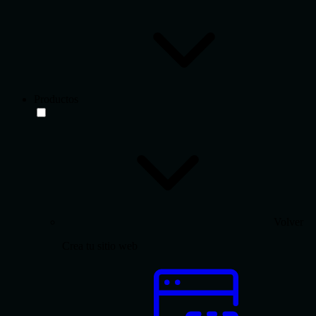
Productos
Volver
Crea tu sitio web