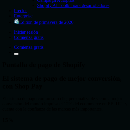
Campaign Autopilot
Shopify AI Toolkit para desarrolladores
Precios
Enterprise
Edition de primavera de 2026
Iniciar sesión
Comienza gratis
Comienza gratis
Pantalla de pago de Shopify
El sistema de pago de mejor conversión,
con Shop Pay
El sistema de pago con un solo clic, personalizable y con la mejor
conversión del mundo impulsa el 12% del ecommerce en EE. UU. y
cuenta con la confianza de las marcas más importantes.
15%