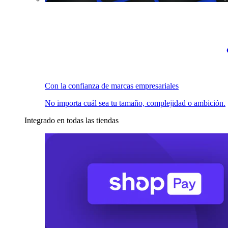
Con la confianza de marcas empresariales
No importa cuál sea tu tamaño, complejidad o ambición.
Integrado en todas las tiendas