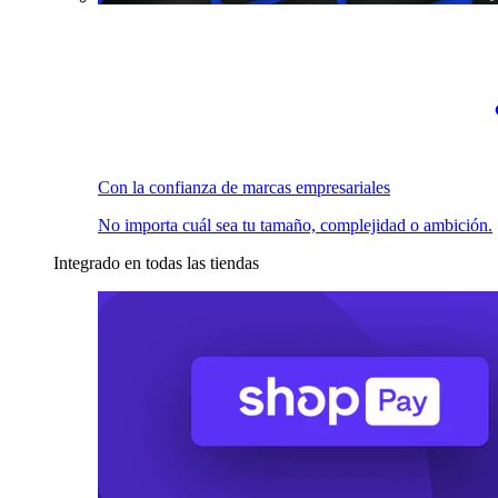
Con la confianza de marcas empresariales
No importa cuál sea tu tamaño, complejidad o ambición.
Integrado en todas las tiendas