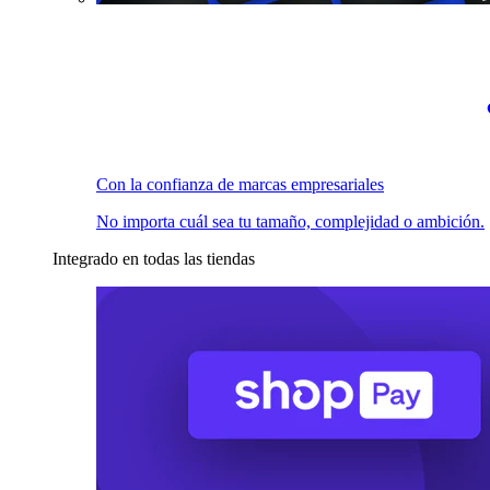
Con la confianza de marcas empresariales
No importa cuál sea tu tamaño, complejidad o ambición.
Integrado en todas las tiendas