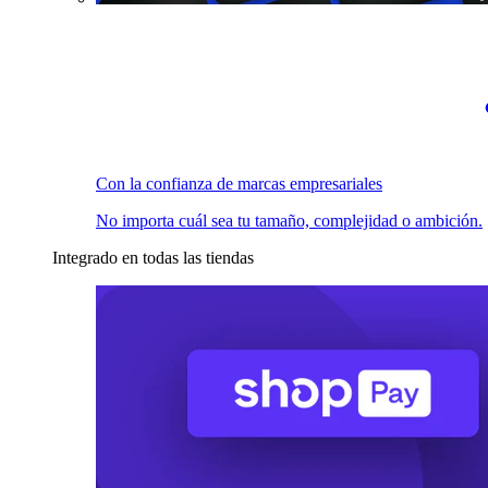
Con la confianza de marcas empresariales
No importa cuál sea tu tamaño, complejidad o ambición.
Integrado en todas las tiendas