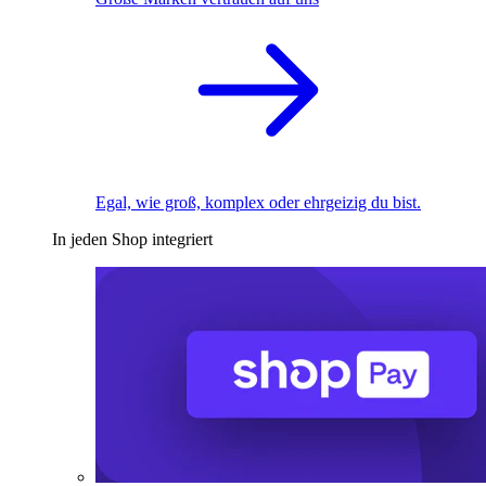
Egal, wie groß, komplex oder ehrgeizig du bist.
In jeden Shop integriert