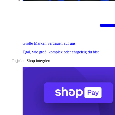
Große Marken vertrauen auf uns
Egal, wie groß, komplex oder ehrgeizig du bist.
In jeden Shop integriert