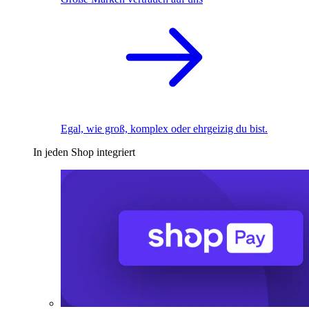
Egal, wie groß, komplex oder ehrgeizig du bist.
In jeden Shop integriert