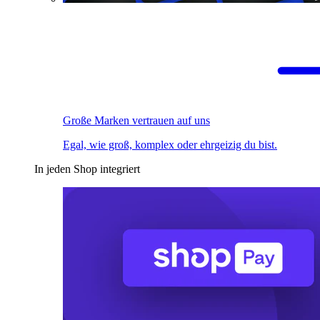
Große Marken vertrauen auf uns
Egal, wie groß, komplex oder ehrgeizig du bist.
In jeden Shop integriert