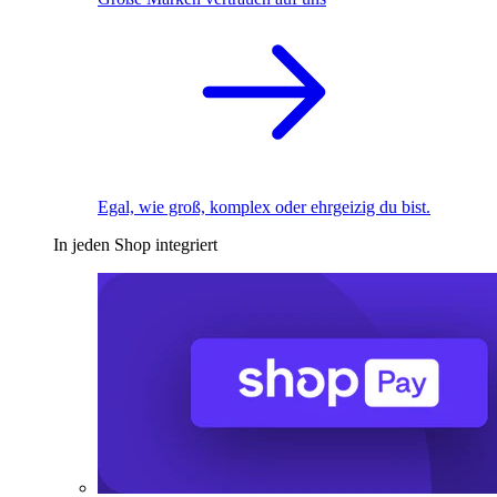
Egal, wie groß, komplex oder ehrgeizig du bist.
In jeden Shop integriert