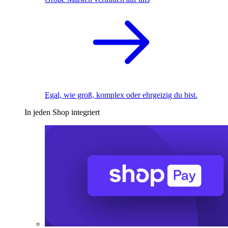
Egal, wie groß, komplex oder ehrgeizig du bist.
In jeden Shop integriert